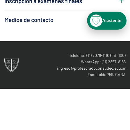
Inscripción a exámenes finales
Medios de contacto
Asistente
Teléfono: (11) 7078-1110 (int. 100)
WhatsApp: (11) 2857-8186
ingreso@profesoradoconsudec.edu.ar
Esmeralda 759, CABA