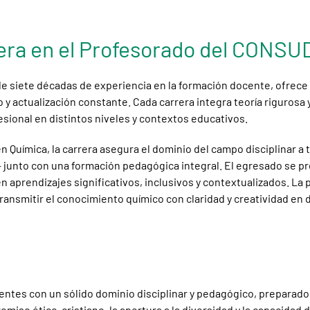
rera en el Profesorado del CONS
 siete décadas de experiencia en la formación docente, ofrece tí
actualización constante. Cada carrera integra teoría rigurosa y
esional en distintos niveles y contextos educativos.
 Química, la carrera asegura el dominio del campo disciplinar a 
l— junto con una formación pedagógica integral. El egresado se pr
en aprendizajes significativos, inclusivos y contextualizados. La
transmitir el conocimiento químico con claridad y creatividad en 
ntes con un sólido dominio disciplinar y pedagógico, preparados
so ético-cristiano, la apertura a la diversidad y la capacidad d