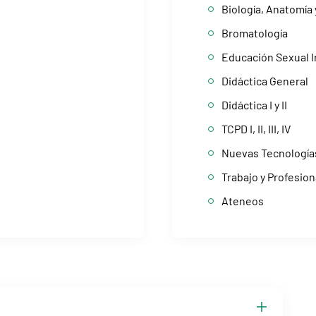
Biología, Anatomía 
Bromatología
Educación Sexual I
Didáctica General
Didáctica I y II
TCPD I, II, III, IV
Nuevas Tecnología
Trabajo y Profesio
Ateneos