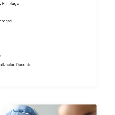
y Fisiología
ntegral
s
nalización Docente