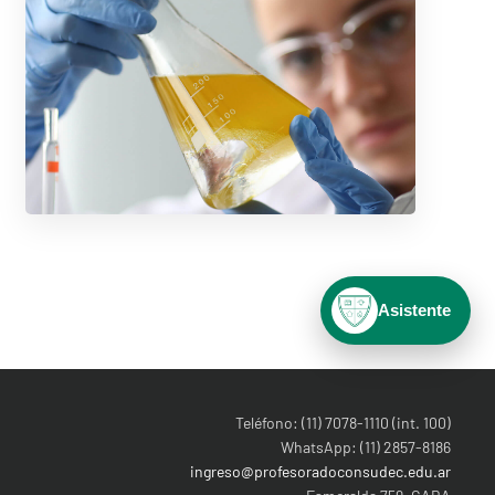
Asistente
Teléfono: (11) 7078-1110 (int. 100)
WhatsApp: (11) 2857-8186
ingreso@profesoradoconsudec.edu.ar